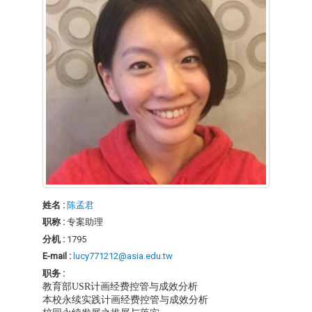
姓名 :
陈孟君
职称 :
专案助理
分机 :
1795
E-mail :
lucy771212@asia.edu.tw
职务 :
教育部USR计画经费控管与成效分析
本校永续实践计画经费控管与成效分析