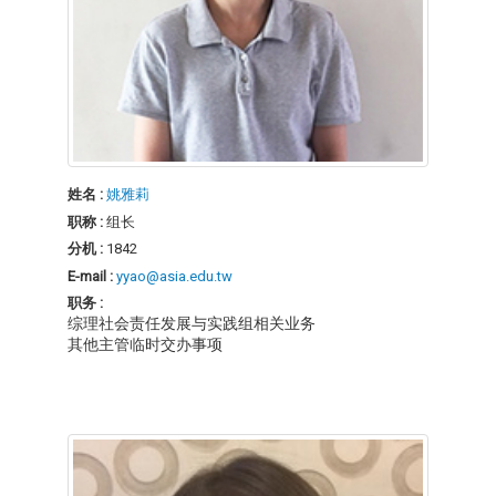
姓名 :
姚雅莉
职称 :
组长
分机 :
1842
E-mail :
yyao@asia.edu.tw
职务 :
综理社会责任发展与实践组相关业务
其他主管临时交办事项