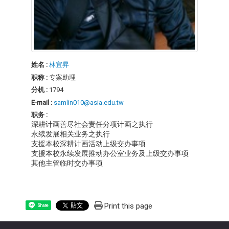
姓名 :
林宜昇
职称 :
专案助理
分机 :
1794
E-mail :
samlin010@asia.edu.tw
职务 :
深耕计画善尽社会责任分项计画之执行
永续发展相关业务之执行
支援本校深耕计画活动上级交办事项
支援本校永续发展推动办公室业务及上级交办事项
其他主管临时交办事项
Print this page
Share