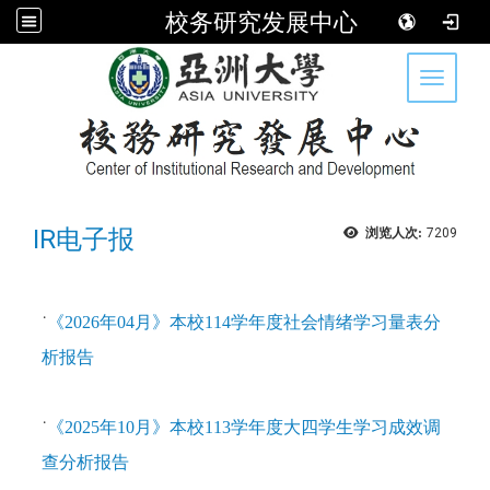
校务研究发展中心
:::
Toggle 
IR电子报
浏览人次:
7209
˙
《2026年04月》本校114学年度社会情绪学习量表分
析报告
˙
《2025年10月》
本校113学年度大四学生学习成效调
查分析报告