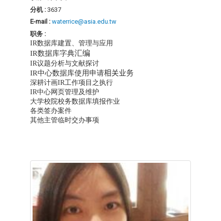
分机 :
3637
E-mail :
waterrice@asia.edu.tw
职务 :
IR数据库建置、管理与应用
汇编
IR数据库字典
IR议题分析与文献探讨
IR中心数据库使用申请
相关业务
深耕计画IR工作项目之执行
IR中心网页管理及维护
大学校院校务数据库填报作业
各类签办案件
其他主管临时交办事项