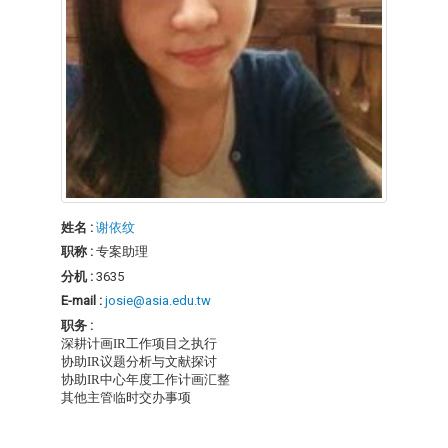
姓名 :
谢依纹
职称 :
专案助理
分机 :
3635
E-mail :
josie@asia.edu.tw
职务 :
深耕计画IR工作项目之执行
协助IR议题分析与文献探讨
协助IR中心年度工作计画汇整
其他主管临时交办事项