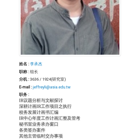
姓名 :
李承杰
职称 :
组长
分机 :
3636 / 1924(研究室)
E-mail :
jeffreyli@asia.edu.tw
职务 :
IR议题分析与文献探讨
深耕计画IR工作项目之执行
校务发展计画书汇编
IR中心年度工作计画汇整及管考
秘书室业务承办窗口
各类签办案件
其他主管临时交办事项