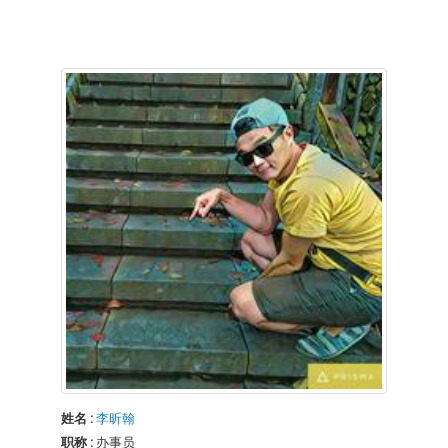
姓名 :
李昕翰
职称 :
办事员