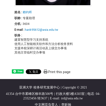
姓名 :
赖钧晖
职称 :
专案助理
分机 :
3634
E-mail :
hank95612@asia.edu.tw
职务 :
建置智慧型学习支持系统
使用人工智能相关软件和方法分析校务资料
支援本校深耕计画活动及上级交办事项
其他主管临时交办事项
Print this page
Share
亚洲大学 校务研究发展中心 | Copyright © 2021
41354 台中市雾峰区柳丰路500号 | 行政大楼5楼A503室 | 电话: 04-
23323456 转3637 | E-mail:
ird@asia.edu.tw
中文网页负责人：李昕翰