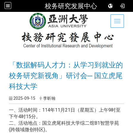
校务研究发展中心
:::
Toggle 
「数据解码人才力：从学习到就业的
校务研究新视角」研讨会─ 国立虎尾
科技大学
2025-09-15
李昕翰
一、活动时间：114年11月21日（星期五）上午9时至
下午4时15分。
二、活动地点：国立虎尾科技大学综二馆B1智慧学苑
(跨领域微创特区)。