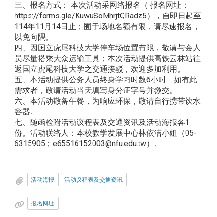
三、报名方式： 本次活动采网络报名（ 报名网址：
https://forms.gle/KuwuSoMhrjtQRadz5），自即日起至
114年11月14日止；囿于场地名额有限，请尽速报名，
以免向隅。
四、因国立虎尾科技大学停车场位置有限，敬请与会人
员尽量搭乘大众运输工具；本次活动提供高铁云林站往
返国立虎尾科技大学之交通接驳，欢迎多加利用。
五、本活动提供公务人员终身学习时数6小时，如有此
需求者，敬请活动当天填写身分证字号并缴交。
六、本活动敬备午餐，为响应环保，敬请自行携带饮水
容器。
七、随函检附活动议程表及交通资讯及活动海报各1
份。活动联络人：本校教学发展中心林依洁小姐（05-
6315905；e65516152003@nfu.edu.tw）。
活动海报
活动议程表及交通资讯
报名网址