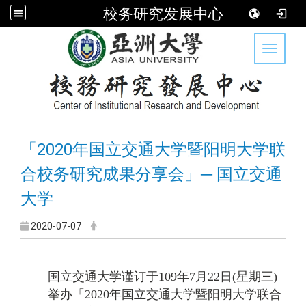
校务研究发展中心
:::
Toggle 
「2020年国立交通大学暨阳明大学联
合校务研究成果分享会」─ 国立交通
大学
2020-07-07
国立交通大学谨订于
109
年
7
月
22
日
(
星期三
)
举办「
2020
年国立交通大学暨
阳明大学联合