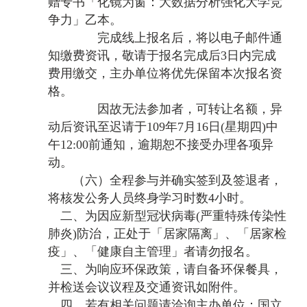
赠专书「化镜为窗：大数据分析强化大学竞
争力」乙本。
完成线上报名后，将以电子邮件通
知缴费资讯，敬请于报名完成后
3
日内
完成
费用缴交，主办单位将优先保留本次报名资
格。
因故无法参加者，可转让名额，异
动后资讯至迟请于
109
年
7
月
16
日
(
星期四
)
中
午
12:00
前通
知，逾期恕不接受办理各项异
动。
（六）全程参与并确实签到及签退者，
将核发公务人员终身学习时数
4
小时
。
二、为因应新型冠状病毒
(
严重特殊传染性
肺炎
)
防治，正处于「居家隔离」、「居家检
疫」、「健康自主管理」者请勿报名。
三、为响应环保政策，请自备环保餐具，
并检送会议议程及交通资讯如附件。
四、若有相关问题请洽询主办单位：国立