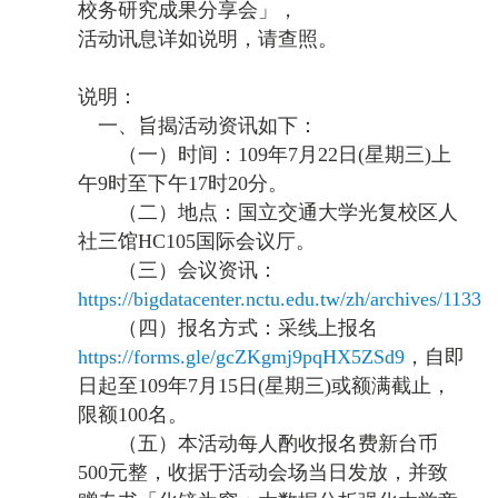
校务研究成果分享会」，
活动讯息详如说明，
请查照
。
说明：
一、旨揭活动资讯如下：
（一）时间：
109
年
7
月
22
日
(
星期三
)
上
午
9
时至下午
17
时
20
分。
（二）地点：国立交通大学光复校区人
社三馆
HC105
国际会议厅。
（三）会议资讯：
https://bigdatacenter.nctu.edu.tw/zh/archives/1133
（四）报名方式：采线上报名
https://forms.gle/gcZKgmj9pqHX5ZSd9
，自即
日起至
109
年
7
月
15
日
(
星期三
)
或额满截止，
限额
100
名。
（五）本活动每人酌收报名费新台币
500
元整，收据于活动会场当日发放，并致