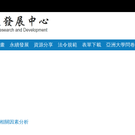
:::
畫
永續發展
資源分享
法令規範
表單下載
亞洲大學問卷
與相關因素分析