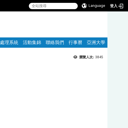
Language
登入
:::
處理系統
活動集錦
聯絡我們
行事曆
亞洲大學
瀏覽人次:
3845