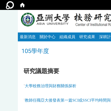
最新消息
關於中心
組織成員
研究成果
深耕計
105學年度
研究議題摘要
˙
大學校務治理與財務關係探析
˙
教師任職亞大後發表第一篇SCI或SSCI平均時間