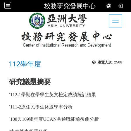
校務研究發展中心
:::
Toggle 
112學年度
瀏覽人次:
2508
研究議題摘要
˙112-1學期在學學生英文檢定成績統計結果
˙111-2原住民學生休退學率分析
˙108與109學年度UCAN共通職能前後側分析