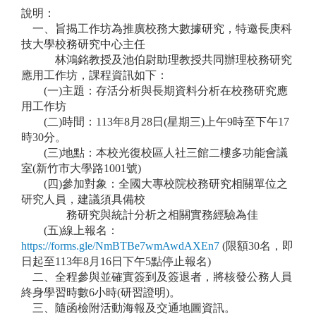
說明：
一、旨揭工作坊為推廣校務大數據研究，特邀長庚科
技大學校務研究中心主任
林鴻銘教授及池伯尉助理教授共同辦理校務研究
應用工作坊，課程資訊如下：
(一)主題：存活分析與長期資料分析在校務研究應
用工作坊
(二)時間：113年8月28日(星期三)上午9時至下午17
時30分。
(三)地點：本校光復校區人社三館二樓多功能會議
室(新竹市大學路1001號)
(四)參加對象：全國大專校院校務研究相關單位之
研究人員，建議須具備校
務研究與統計分析之相關實務經驗為佳
(五)線上報名：
https://forms.gle/NmBTBe7wmAwdAXEn7
(限額30名，即
日起至113年8月16日下午5點停止報名)
二、全程參與並確實簽到及簽退者，將核發公務人員
終身學習時數6小時(研習證明)。
三、隨函檢附活動海報及交通地圖資訊。